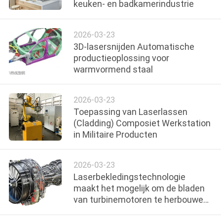
NEEM
keuken- en badkamerindustrie
CONTACT
2026-03-23
MET
3D-lasersnijden Automatische
ONS
productieoplossing voor
warmvormend staal
OP
2026-03-23
NIEUWS
Toepassing van Laserlassen
(Cladding) Composiet Werkstation
DE
in Militaire Producten
OPLOSSING
2026-03-23
Laserbekledingstechnologie
SITEMAP
maakt het mogelijk om de bladen
van turbinemotoren te herbouwen
en te versterken
PRIVACY