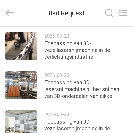
2026
Taiyi
Laser
Bad Request
Technology
Company
Limited.
All
Rights
HUIS
Reserved.
2026-03-23
Toepassing van 3D-
PRODUCTEN
vezellasersnijmachine in de
verlichtingsindustrie
VIDEOS
2026-03-23
Toepassing van 3D-
OVER
lasersnijmachine bij het snijden
van 3D-onderdelen van dikke
ONS
platen
2026-03-23
FABRIEKSRONDLEIDING
Toepassing van 3D-
vezellasersnijmachine in de