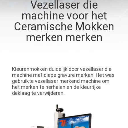
NEEM
Vezellaser die
CONTACT
machine voor het
MET
Ceramische Mokken
ONS
merken merken
OP
NIEUWS
Kleurenmokken duidelijk door vezellaser die
machine met diepe gravure merken. Het was
DE
gebruikte vezellaser merkend machine om
OPLOSSING
het merken te herhalen en de kleurrijke
deklaag te verwijderen.
SITEMAP
PRIVACY