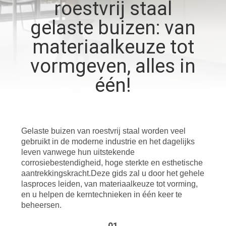
NEEM
roestvrij staal
CONTACT
gelaste buizen: van
MET
materiaalkeuze tot
ONS
vormgeven, alles in
OP
één!
NIEUWS
Gelaste buizen van roestvrij staal worden veel
DE
gebruikt in de moderne industrie en het dagelijks
OPLOSSING
leven vanwege hun uitstekende
corrosiebestendigheid, hoge sterkte en esthetische
aantrekkingskracht.Deze gids zal u door het gehele
lasproces leiden, van materiaalkeuze tot vorming,
SITEMAP
en u helpen de kerntechnieken in één keer te
beheersen.
PRIVACY
01