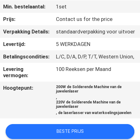
NEEM
Min. bestelaantal:
1set
CONTACT
Prijs:
Contact us for the price
MET
Verpakking Details:
standaardverpakking voor uitvoer
ONS
OP
Levertijd:
5 WERKDAGEN
Betalingscondities:
L/C, D/A, D/P, T/T, Western Union,
NIEUWS
Levering
100 Reeksen per Maand
vermogen:
DE
Hoogtepunt:
200W de Solderende Machine van de
juwelenlaser
OPLOSSING
,
220V de Solderende Machine van de
juwelenlaser
,
de laserlasser van waterkoelingsjuwelen
SITEMAP
BESTE PRIJS
PRIVACY