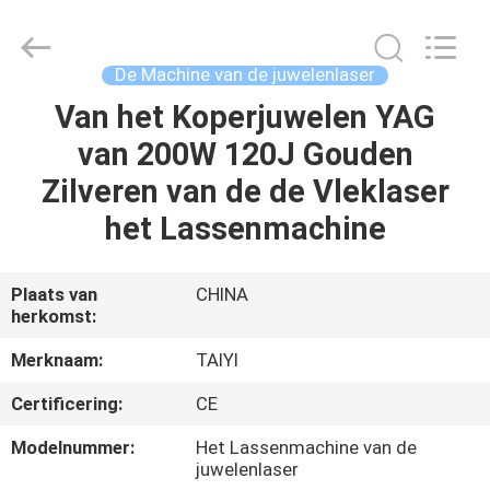
2026
Taiyi
Laser
Technology
Company
De Machine van de juwelenlaser
Limited.
All
Rights
Van het Koperjuwelen YAG
HUIS
Reserved.
van 200W 120J Gouden
PRODUCTEN
Zilveren van de de Vleklaser
het Lassenmachine
VIDEOS
Plaats van
CHINA
herkomst:
OVER
ONS
Merknaam:
TAIYI
Certificering:
CE
FABRIEKSRONDLEIDING
Modelnummer:
Het Lassenmachine van de
juwelenlaser