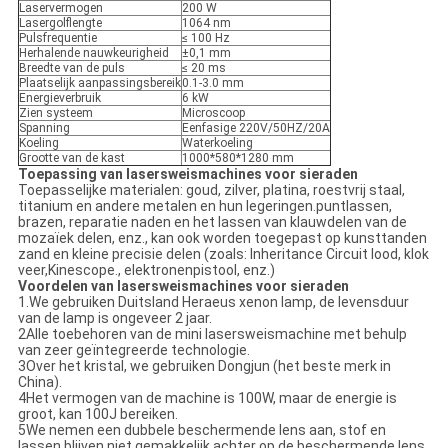
Laservermogen
200 W
Lasergolflengte
1064 nm
Pulsfrequentie
≤ 100 Hz
Herhalende nauwkeurigheid
±0,1 mm
Breedte van de puls
≤ 20 ms
Plaatselijk aanpassingsbereik
0.1-3.0 mm
Energieverbruik
6 kW
Zien systeem
Microscoop
Spanning
Eenfasige 220V/50HZ/20A
Koeling
Waterkoeling
Grootte van de kast
1000*580*1280 mm
Toepassing van lasersweismachines voor sieraden
Toepasselijke materialen: goud, zilver, platina, roestvrij staal,
titanium en andere metalen en hun legeringen.puntlassen,
brazen, reparatie naden en het lassen van klauwdelen van de
mozaïek delen, enz., kan ook worden toegepast op kunsttanden
zand en kleine precisie delen (zoals: Inheritance Circuit lood, klok
veer,Kinescope., elektronenpistool, enz.)
Voordelen van lasersweismachines voor sieraden
1.We gebruiken Duitsland Heraeus xenon lamp, de levensduur
van de lamp is ongeveer 2 jaar.
2Alle toebehoren van de mini lasersweismachine met behulp
van zeer geïntegreerde technologie.
3Over het kristal, we gebruiken Dongjun (het beste merk in
China).
4Het vermogen van de machine is 100W, maar de energie is
groot, kan 100J bereiken.
5We nemen een dubbele beschermende lens aan, stof en
lassen blijven niet gemakkelijk achter op de beschermende lens