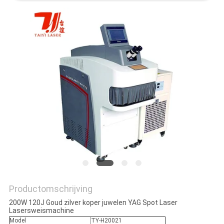
POLICY
Productomschrijving
200W 120J Goud zilver koper juwelen YAG Spot Laser
Lasersweismachine
Model
TY-H20021