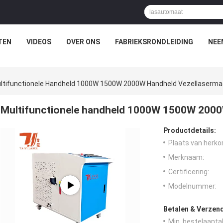
TEN
VIDEOS
OVER ONS
FABRIEKSRONDLEIDING
NEE
ltifunctionele Handheld 1000W 1500W 2000W Handheld Vezellasermac
Multifunctionele handheld 1000W 1500W 2000W
Productdetails:
Plaats van herko
Merknaam:
Certificering:
Modelnummer:
Betalen & Verzen
Min. bestelaantal