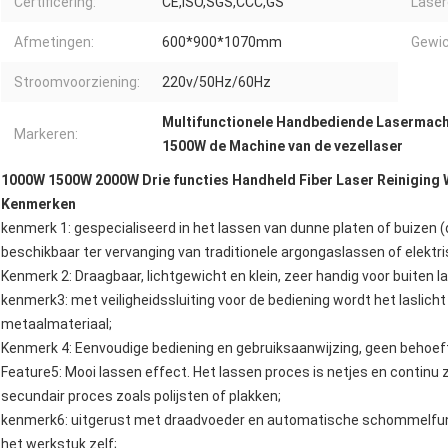
Certificering:
CE,ISO,SGS,CCC,GS
Laser
Afmetingen:
600*900*1070mm
Gewic
Stroomvoorziening:
220v/50Hz/60Hz
Multifunctionele Handbediende Lasermach
Markeren:
1500W de Machine van de vezellaser
1000W 1500W 2000W Drie functies Handheld Fiber Laser Reiniging 
Kenmerken
kenmerk 1: gespecialiseerd in het lassen van dunne platen of buizen 
beschikbaar ter vervanging van traditionele argongaslassen of elektr
Kenmerk 2: Draagbaar, lichtgewicht en klein, zeer handig voor buiten l
kenmerk3: met veiligheidssluiting voor de bediening wordt het laslich
metaalmateriaal;
Kenmerk 4: Eenvoudige bediening en gebruiksaanwijzing, geen behoef
Feature5: Mooi lassen effect. Het lassen proces is netjes en continu
secundair proces zoals polijsten of plakken;
kenmerk6: uitgerust met draadvoeder en automatische schommelfunct
het werkstuk zelf;