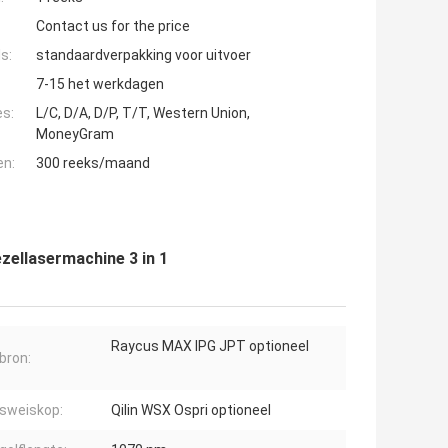
Contact us for the price
s:
standaardverpakking voor uitvoer
7-15 het werkdagen
es:
L/C, D/A, D/P, T/T, Western Union,
MoneyGram
en:
300 reeks/maand
zellasermachine 3 in 1
Raycus MAX IPG JPT optioneel
bron:
sweiskop:
Qilin WSX Ospri optioneel