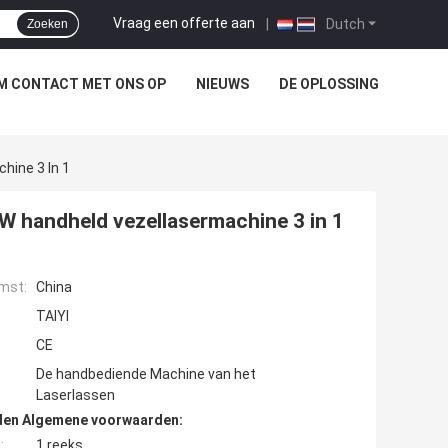
Vraag een offerte aan
|
Dutch
Zoeken
M CONTACT MET ONS OP
NIEUWS
DE OPLOSSING
hine 3 In 1
 handheld vezellasermachine 3 in 1
mst:
China
TAIYI
CE
De handbediende Machine van het
Laserlassen
den Algemene voorwaarden:
:
1 reeks