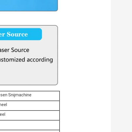
assen Snijmachine
neel
eel