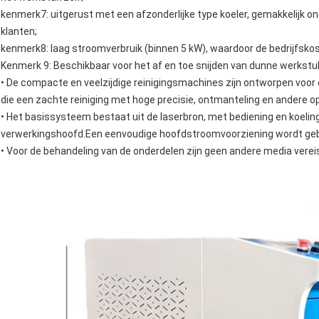
kenmerk7: uitgerust met een afzonderlijke type koeler, gemakkelijk 
klanten;
kenmerk8: laag stroomverbruik (binnen 5 kW), waardoor de bedrijfsko
Kenmerk 9: Beschikbaar voor het af en toe snijden van dunne werkstuk
• De compacte en veelzijdige reinigingsmachines zijn ontworpen voor
die een zachte reiniging met hoge precisie, ontmanteling en andere 
• Het basissysteem bestaat uit de laserbron, met bediening en koelin
verwerkingshoofd.Een eenvoudige hoofdstroomvoorziening wordt gebru
• Voor de behandeling van de onderdelen zijn geen andere media verei