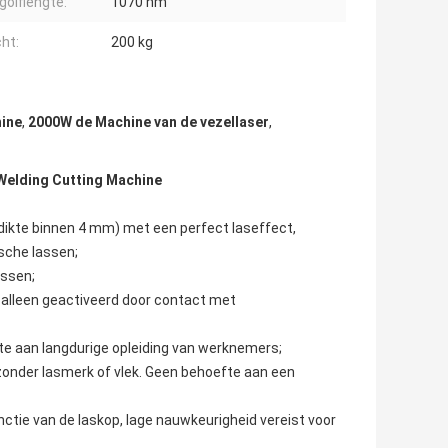
golflengte:
1070 nm
ht:
200 kg
ine
,
2000W de Machine van de vezellaser
,
Welding Cutting Machine
(dikte binnen 4 mm) met een perfect laseffect,
ische lassen;
assen;
t alleen geactiveerd door contact met
te aan langdurige opleiding van werknemers;
 zonder lasmerk of vlek. Geen behoefte aan een
ie van de laskop, lage nauwkeurigheid vereist voor