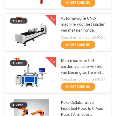
NEEM
ONDERZOEK NU
CONTACT
HOT
Automatische CNC-
MET
175
machine voor het snijden
ONS
van metalen ronde
Lasersnijmachine
OP
vierkantvezellaserbuizen
Contact us for the price MOQ:1 set
ONDERZOEK NU
NIEUWS
HOT
Machines voor het
snijden van laservezels
DE
van kleine grootte met
25
OPLOSSING
een precisie van 1500 W
Contact us for the price MOQ:1
tot 3000 W
De Machine van de
ONDERZOEK NU
SITEMAP
laserbekleding
Kuka Collaborative
Industrial Robots 6 Axis
PRIVACY
Robot Arm voor