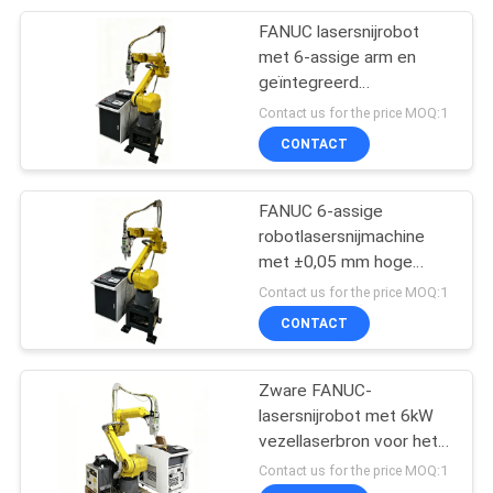
fabricage
FANUC lasersnijrobot
5
met 6-assige arm en
YAG
geïntegreerd
visionsysteem voor
Contact us for the price MOQ:1
laserlasapparaat
nauwkeurige
CONTACT
plaatbewerking
FANUC 6-assige
robotlasersnijmachine
met ±0,05 mm hoge
8
nauwkeurigheid voor 3D-
Contact us for the price MOQ:1
De Machine van de
contouren in de
CONTACT
automobielindustrie
batterijlaser
Zware FANUC-
lasersnijrobot met 6kW
vezellaserbron voor het
snijden van dikke platen
Contact us for the price MOQ:1
staal en industriële