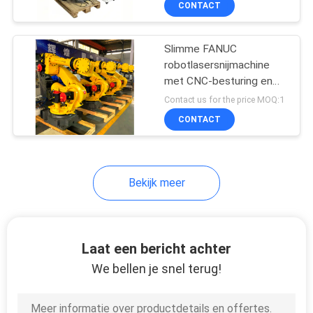
CONTACT
6
metaalfabricage
De Machine van de
Slimme FANUC
hardwarelaser
robotlasersnijmachine
met CNC-besturing en
CAD/CAM-compatibiliteit
Contact us for the price MOQ:1
voor snijden met
CONTACT
complexe geometrie in
de elektronicaproductie
2
Bekijk meer
Industriële
lasermachine
Laat een bericht achter
We bellen je snel terug!
78