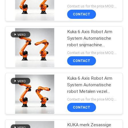
POLICY
automatisch
Contact us for the price MOQ:1 set
metaalvezellasersnijden
CONTACT
50
Laser
Kuka 6 Axis Robot Arm
System Automatische
Schoonmakende
robot snijmachine
Metalen vezel laser
Machine
Contact us for the price MOQ:1 set
snijmachine
CONTACT
Kuka 6 Axis Robot Arm
39
System Automatische
Laser die Machine
robot Metalen vezel
laser snijmachine
Contact us for the price MOQ:1 set
merken
CONTACT
KUKA merk Zesassige