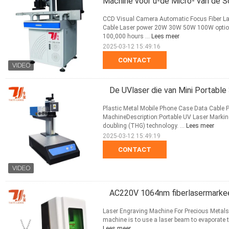
Machine voor u-de Micro- van de S
CCD Visual Camera Automatic Focus Fiber La
Cable Laser power 20W 30W 50W 100W option
100,000 hours ...
Lees meer
2025-03-12 15:49:16
CONTACT
De UVlaser die van Mini Portab
Plastic Metal Mobile Phone Case Data Cable 
MachineDescription:Portable UV Laser Markin
doubling (THG) technology. ...
Lees meer
2025-03-12 15:49:19
CONTACT
AC220V 1064nm fiberlasermarke
Laser Engraving Machine For Precious Metals 
machine is to use a laser beam to evaporate th
Lees meer