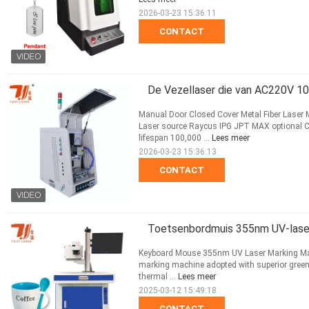
2026-03-23 15:36:11
CONTACT
De Vezellaser die van AC220V 1
Manual Door Closed Cover Metal Fiber Laser
Laser source Raycus IPG JPT MAX optional C
lifespan 100,000 ...
Lees meer
2026-03-23 15:36:13
CONTACT
Toetsenbordmuis 355nm UV-laser
Keyboard Mouse 355nm UV Laser Marking Machi
marking machine adopted with superior green 
thermal ...
Lees meer
2025-03-12 15:49:18
CONTACT