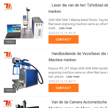
Laser die van de het Tafelblad 
merken
20W 30W 50W Tabletop Metal Plastic Tag Key
fiber laser engraving machine same as other 
mark ...
Lees meer
2025-03-12 15:49:18
CONTACT
Handbediende de Vezellaser die
Machine merken
Raycus IPG JPT Mopa 20W 30W 50W Handheld L
engraving machine same as other fiber laser
text, picture...
Lees meer
2025-03-12 15:49:17
CONTACT
Van de de Camera Automatische N