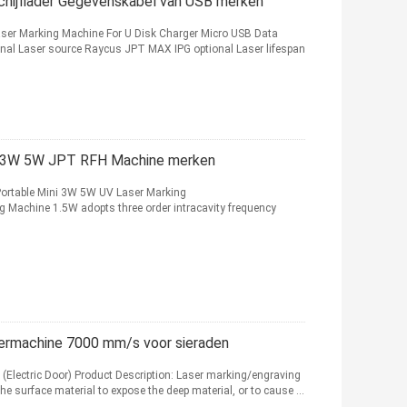
chijflader Gegevenskabel van USB merken
ser Marking Machine For U Disk Charger Micro USB Data
al Laser source Raycus JPT MAX IPG optional Laser lifespan
le 3W 5W JPT RFH Machine merken
Portable Mini 3W 5W UV Laser Marking
g Machine 1.5W adopts three order intracavity frequency
ermachine 7000 mm/s voor sieraden
(Electric Door) Product Description: Laser marking/engraving
e surface material to expose the deep material, or to cause ...