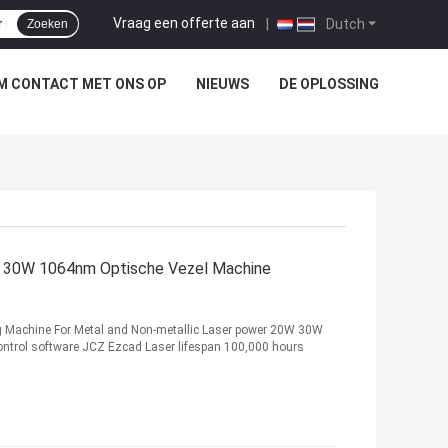
Vraag een offerte aan
|
Dutch
Zoeken
M CONTACT MET ONS OP
NIEUWS
DE OPLOSSING
w 30W 1064nm Optische Vezel Machine
g Machine For Metal and Non-metallic Laser power 20W 30W
ntrol software JCZ Ezcad Laser lifespan 100,000 hours