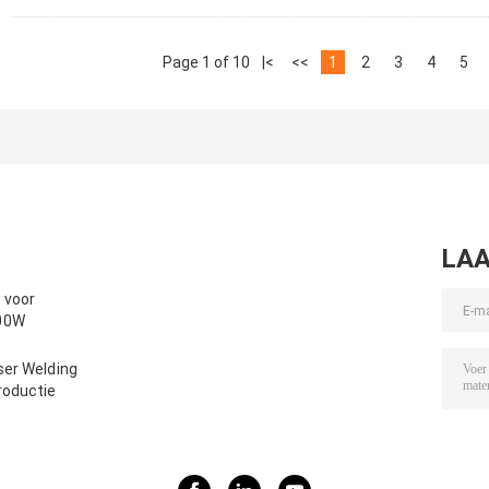
Page 1 of 10
|<
<<
1
2
3
4
5
LAA
 voor
00W
ser Welding
roductie