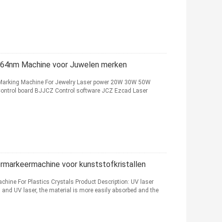
064nm Machine voor Juwelen merken
 Marking Machine For Jewelry Laser power 20W 30W 50W
ontrol board BJJCZ Control software JCZ Ezcad Laser
markeermachine voor kunststofkristallen
ne For Plastics Crystals Product Description: UV laser
and UV laser, the material is more easily absorbed and the