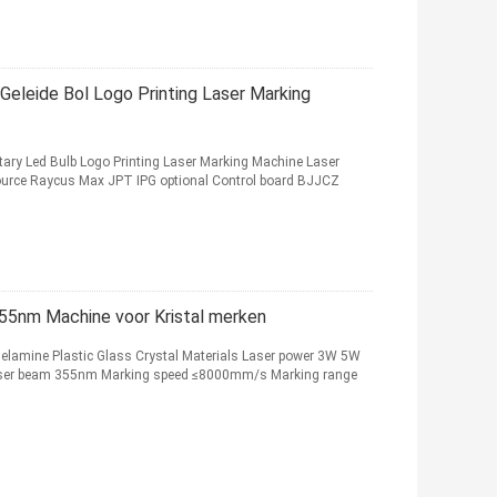
eleide Bol Logo Printing Laser Marking
ry Led Bulb Logo Printing Laser Marking Machine Laser
rce Raycus Max JPT IPG optional Control board BJJCZ
55nm Machine voor Kristal merken
lamine Plastic Glass Crystal Materials Laser power 3W 5W
Laser beam 355nm Marking speed ≤8000mm/s Marking range