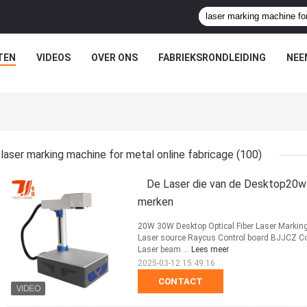
TEN
VIDEOS
OVER ONS
FABRIEKSRONDLEIDING
NEE
laser marking machine for metal online fabricage
(100)
De Laser die van de Desktop20
merken
20W 30W Desktop Optical Fiber Laser Markin
Laser source Raycus Control board BJJCZ Co
Laser beam ...
Lees meer
2025-03-12 15:49:16
CONTACT