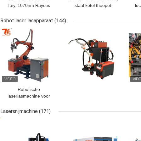
Taiyi 1070nm Raycus
staal ketel theepot
lu
Automatische Laser
tumbler dubbelstation
la
Lasersweismachine
automatische
Robot laser lasapparaat
(144)
vezellasersweismachine
stik
BESTE PRIJS
BESTE PRIJS
BES
Robotische
laserlasmachine voor
keukenhardware,
1500W-2000W
Lasersnijmachine
(171)
esthetische lassen
BESTE PRIJS
BESTE PRIJS
BES