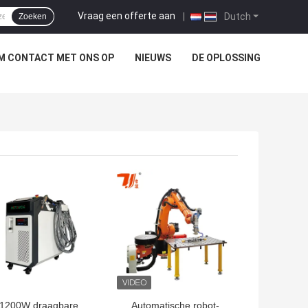
Vraag een offerte aan
|
Dutch
Zoeken
M CONTACT MET ONS OP
NIEUWS
DE OPLOSSING
TE PRIJS
BESTE PRIJS
1200W draagbare
Automatische robot-