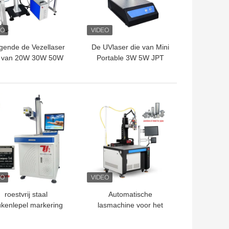
egende de Vezellaser
De UVlaser die van Mini
e van 20W 30W 50W
Portable 3W 5W JPT
00W Machine voor
RFH Machine merken
Automatische
oductielijn merken
TE PRIJS
BESTE PRIJS
roestvrij staal
Automatische
kenlepel markering
lasmachine voor het
kengereedschap set
koppelen van de tee
accessoires
1070 nm lasergolflengte