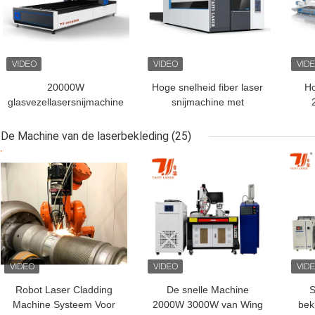
20000W
Hoge snelheid fiber laser
Ho
glasvezellasersnijmachine
snijmachine met
voor de productie van
wisseltafel en ingesloten
For
windtorens
en
Las
De Machine van de laserbekleding
(25)
Meta
BESTE PRIJS
BESTE PRIJS
BES
Robot Laser Cladding
De snelle Machine
S
Machine Systeem Voor
2000W 3000W van Wing
bek