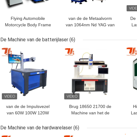
Flying Automobile
van de de Metaalvorm
De 
Motorcycle Body Frame
van 1064nm Nd YAG van
La
Mold Laser Lasmachine
de de Reparatievlek het
100
1064nm
Lassenmachine 200W
De Machine van de batterijlaser
(6)
400W
BESTE PRIJS
BESTE PRIJS
BES
van de de Impulsvezel
Brug 18650 21700 de
Hi
van 60W 100W 120W
Machine van het de
Las
JPT de Machine van het
Laserlassen van het
de Laserlassen voor
32650 Batterijpak
A
De Machine van de hardwarelaser
(6)
Batterij
Pr