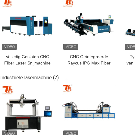
BESTE PRIJS
BESTE PRIJS
BES
Volledig Gesloten CNC
CNC Geïntegreerde
Ty
Fiber Laser Snijmachine
Raycus IPG Max Fiber
van 
voor Metaal en
Laser Snijmachine Kan
600
Plaatmetaal Bewerking
Worden Aangepast
Snij
Industriële lasermachine
(2)
Goede Prijs
de 
BESTE PRIJS
BESTE PRIJS