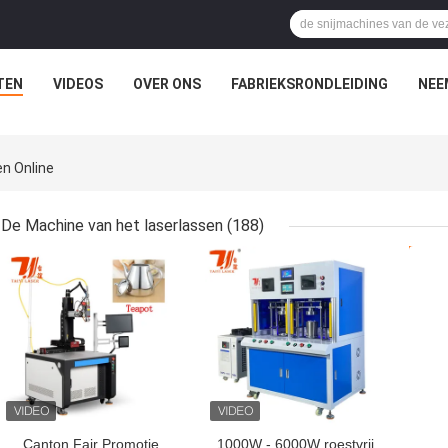
TEN
VIDEOS
OVER ONS
FABRIEKSRONDLEIDING
NEE
n Online
De Machine van het laserlassen
(188)
BESTE PRIJS
BESTE PRIJS
BES
Canton Fair Promotie
1000W - 6000W roestvrij