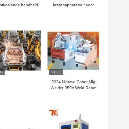
chtkoelende handheld
lassenapparatuur voor
sersweismachine met
ruiten van roestvrij staal
ingebouwd
stofopwekkingssysteem
TE PRIJS
BESTE PRIJS
2024 Nieuwe Cobot Mig
Welder 350A Weld Robot
MIG 6Axis Cobot Arm
Welding Workstation
TE PRIJS
BESTE PRIJS