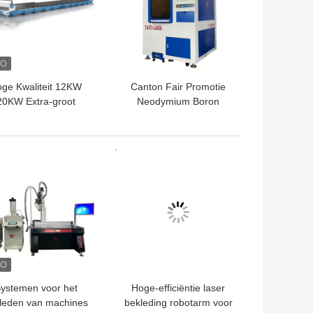
ge Kwaliteit 12KW
Canton Fair Promotie
20KW Extra-groot
Neodymium Boron
maat Grondrail Fiber
Magnet Laser
er Snijmachine voor
Snijmachine
al CNC Lasersnijder
TE PRIJS
BESTE PRIJS
ystemen voor het
Hoge-efficiëntie laser
leden van machines
bekleding robotarm voor