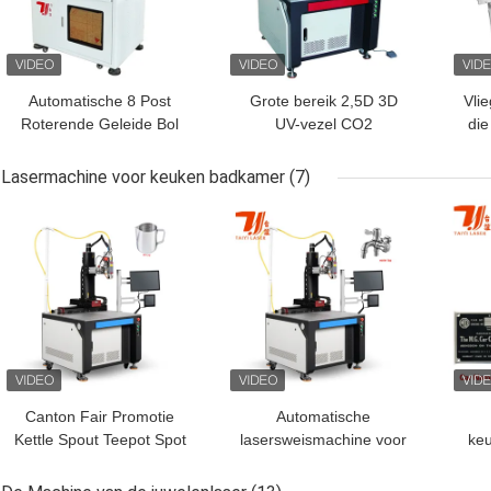
Automatische 8 Post
Grote bereik 2,5D 3D
Vli
Roterende Geleide Bol
UV-vezel CO2
di
Logo Printing Laser
lasermarker 7000mm/S
1
Marking Machine van
snelheid lasermarker
Lasermachine voor keuken badkamer
(7)
20W 30W 50W 100W
Pr
BESTE PRIJS
BESTE PRIJS
BES
Canton Fair Promotie
Automatische
Kettle Spout Teepot Spot
lasersweismachine voor
keu
Welding Machine 1000W
de kraan van de wasbak
keu
1500W 2000W 3000W
van roestvrij staal