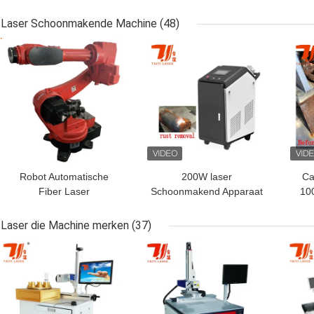
Pompassen, Rollen En
Panels Metal Laser
met
Oppervlakteverbetering
Cladding van
l
Laser Schoonmakende Machine
(48)
Van Draaiende
Reparatievliegtuigen
BESTE PRIJS
BESTE PRIJS
BES
Onderdelen
Robot Automatische
200W laser
Ca
Fiber Laser
Schoonmakend Apparaat
10
Reinigingsmachine Voor
voor Metaal of 80%-
3
Roest Olieverf Remover
Plastiek/Roest
Rem
Laser die Machine merken
(37)
Schoonmakende
O
BESTE PRIJS
BESTE PRIJS
BES
Machine
R