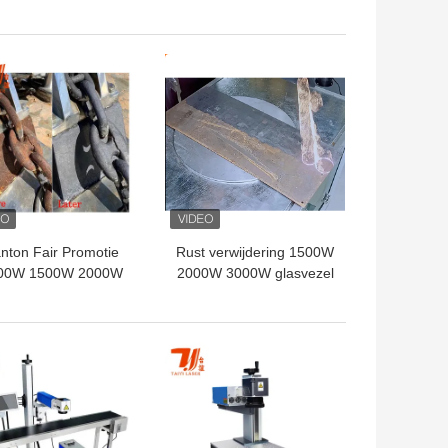
 glasvezellaser voor
koperen en aluminium
andbouwmachines
legering oppervlakte
wijziging
TE PRIJS
BESTE PRIJS
nton Fair Promotie
Rust verwijdering 1500W
00W 1500W 2000W
2000W 3000W glasvezel
000W Metal Rust
laser reinigingsmachine
oval Paint Coating
met Raycus laser bron
il Handheld Laser
TE PRIJS
BESTE PRIJS
einiging Machine