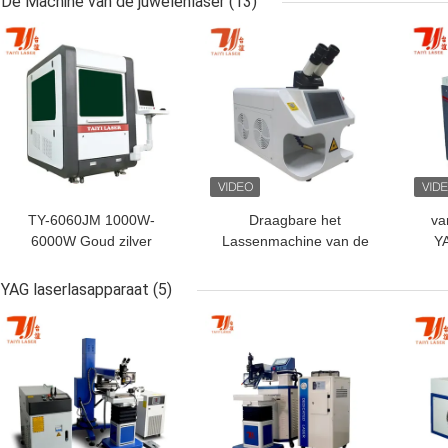
De Machine van de juwelenlaser
(13)
BESTE PRIJS
BESTE PRIJS
BES
mar
TY-6060JM 1000W-
Draagbare het
va
6000W Goud zilver
Lassenmachine van de
Y
koper mini juwelen
Desktop60w YAG Laser
Gou
Precision gesloten
voor Juwelen
YAG laserlasapparaat
(5)
glasvezel laser
BESTE PRIJS
BESTE PRIJS
BES
snijmachine