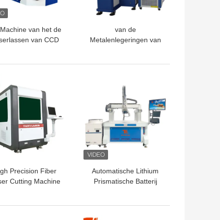
Machine van het de
van de
serlassen van CCD
Metalenlegeringen van
W 1064nm YAG voor
200W 400W van de de
Juwelen
Staalplaatpijp van de de
Buis de Automatische
TE PRIJS
BESTE PRIJS
YAG Vezel Machine van
het de Laserlassen
gh Precision Fiber
Automatische Lithium
er Cutting Machine
Prismatische Batterij
voor sieraden
Pack Lasersweismachine
ccessoires Batterij
Met Portier
ecision Components