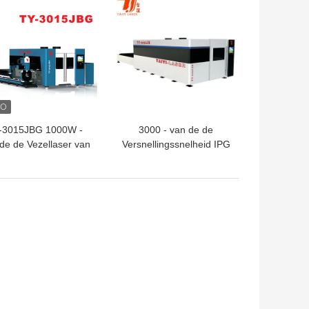
TE PRIJS
BESTE PRIJS
Cutter
-3015JBG 1000W -
3000 - van de de
de de Vezellaser van
Versnellingssnelheid IPG
0W CNC van het de
van 20000W 1.8G de
dersmetaal de Buisss
Laser Scherp Materiaal
Snijmachine van de
Pijplaser