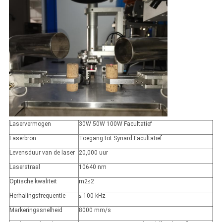
Laservermogen
30W 50W 100W Facultatief
Laserbron
Toegang tot Synard Facultatief
Levensduur van de laser
20,000 uur
Laserstraal
10640 nm
Optische kwaliteit
m2≤2
Herhalingsfrequentie
≤ 100 kHz
Markeringssnelheid
8000 mm/s