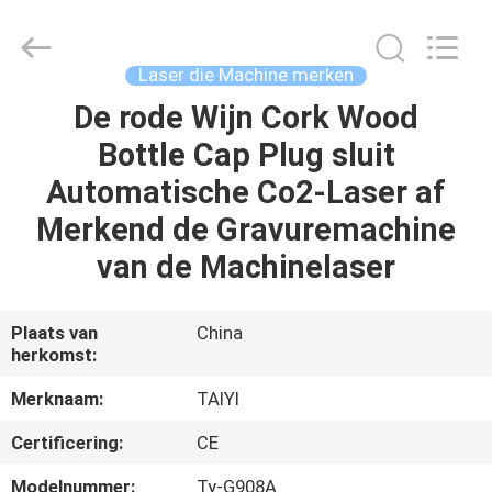
2026
Taiyi
Laser
Technology
Company
Laser die Machine merken
Limited.
All
Rights
De rode Wijn Cork Wood
HUIS
Reserved.
Bottle Cap Plug sluit
PRODUCTEN
Automatische Co2-Laser af
Merkend de Gravuremachine
VIDEOS
van de Machinelaser
OVER
Plaats van
China
herkomst:
ONS
Merknaam:
TAIYI
FABRIEKSRONDLEIDING
Certificering:
CE
Modelnummer:
Ty-G908A