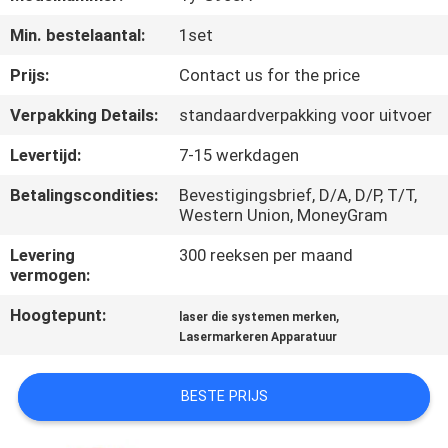
NEEM
Min. bestelaantal:
1set
CONTACT
MET
Prijs:
Contact us for the price
ONS
Verpakking Details:
standaardverpakking voor uitvoer
OP
Levertijd:
7-15 werkdagen
Betalingscondities:
Bevestigingsbrief, D/A, D/P, T/T,
NIEUWS
Western Union, MoneyGram
Levering
300 reeksen per maand
DE
vermogen:
OPLOSSING
Hoogtepunt:
,
laser die systemen merken
Lasermarkeren Apparatuur
SITEMAP
BESTE PRIJS
PRIVACY