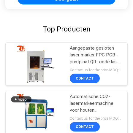
Top Producten
Aangepaste gesloten
laser marker FPC PCB -
printplaat QR -code laser
markeermachine
Contact us for the price MOQ:1
CONTACT
Automatische CO2-
lasermarkeermachine
voor houten
flesdopplugstoppers
Contact us for the price MOQ:1SET
CONTACT