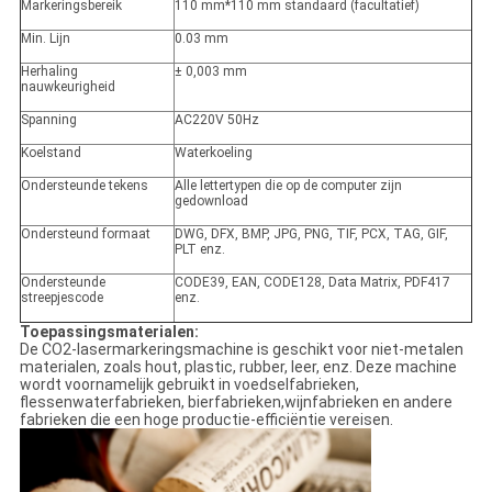
Markeringsbereik
110 mm*110 mm standaard (facultatief)
Min. Lijn
0.03 mm
Herhaling
± 0,003 mm
nauwkeurigheid
Spanning
AC220V 50Hz
Koelstand
Waterkoeling
Ondersteunde tekens
Alle lettertypen die op de computer zijn
gedownload
Ondersteund formaat
DWG, DFX, BMP, JPG, PNG, TIF, PCX, TAG, GIF,
PLT enz.
Ondersteunde
CODE39, EAN, CODE128, Data Matrix, PDF417
streepjescode
enz.
Toepassingsmaterialen:
De CO2-lasermarkeringsmachine is geschikt voor niet-metalen
materialen, zoals hout, plastic, rubber, leer, enz. Deze machine
wordt voornamelijk gebruikt in voedselfabrieken,
flessenwaterfabrieken, bierfabrieken,wijnfabrieken en andere
fabrieken die een hoge productie-efficiëntie vereisen.